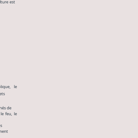
lture est
olique,
le
ets
nés de
le feu, le
es
ement