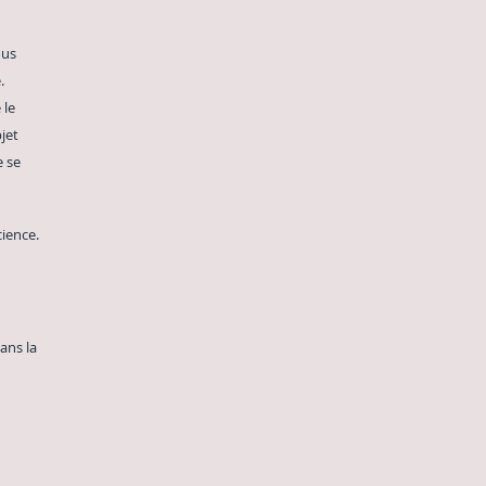
ont tous
e.
 le
jet
 se
ience.
ans la