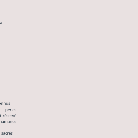
s la
 connus
 perles
t réservé
 chamanes
s sacrés