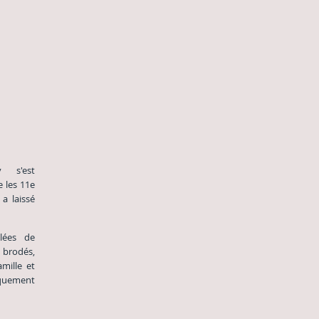
y s'est
e les 11e
a laissé
llées de
brodés,
mille et
quement