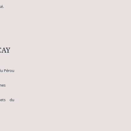
sé.
CAY
du Pérou
x formes
jets du