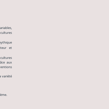
riables,
cultures
mythique
ateur et
 cultures
râce aux
ventions
 variété
hème.