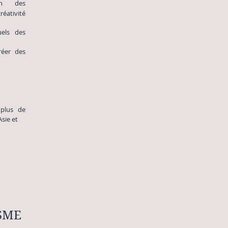
un des
éativité
uels des
réer des
plus de
Asie et
SME